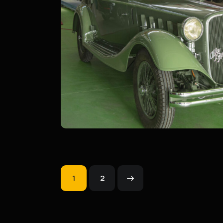
Alfa Romeo 6C 2500 
Pininfarina
Restauri Ultimati
1
>
2