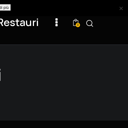
di più
Restauri
0
i