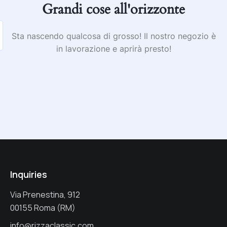
Grandi cose all'orizzonte
Sta nascendo qualcosa di grosso! Il nostro negozio è
in lavorazione e aprirà presto!
Inquiries
Via Prenestina, 912
00155 Roma (RM)
info@rizzaclassic.com