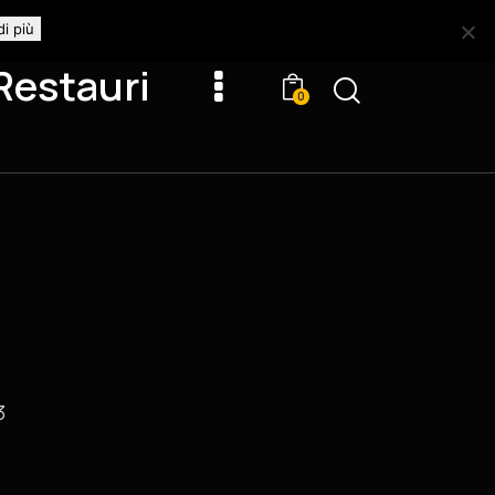
di più
Restauri
0
3