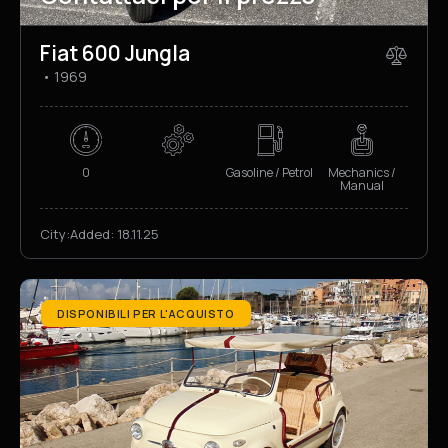
Fiat 600 Jungla
1969
0
Gasoline / Petrol
Mechanics /
Manual
City:
Added:
18.11.25
DISPONIBILI PER L'ACQUISTO