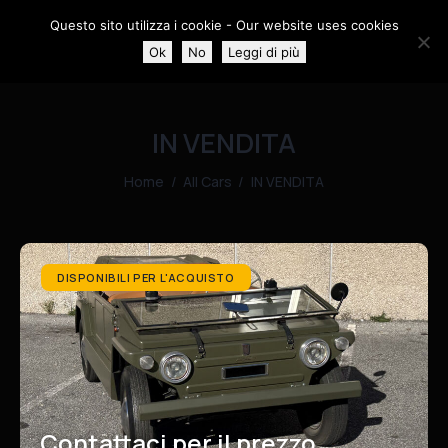
Questo sito utilizza i cookie - Our website uses cookies
0
Ok
No
Leggi di più
IN VENDITA
Home
All Cars
IN VENDITA
DISPONIBILI PER L'ACQUISTO
Contattaci per il prezzo