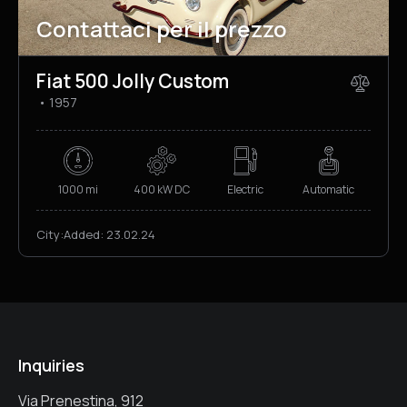
Contattaci per il prezzo
Fiat 500 Jolly Custom
1957
1000 mi
400 kW DC
Electric
Automatic
City:
Added:
23.02.24
Inquiries
Via Prenestina, 912