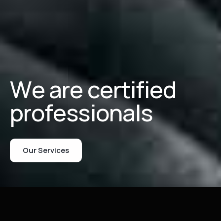
W
e
a
r
e
c
e
r
t
i
f
i
e
d
p
r
o
f
e
s
s
i
o
n
a
l
s
Our Services